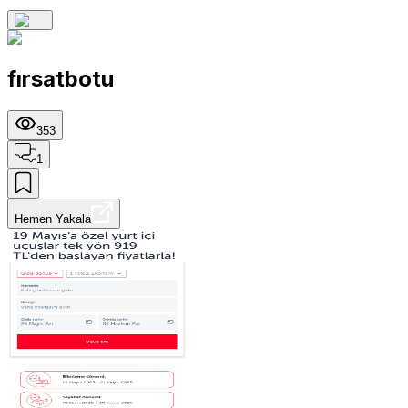
fırsatbotu
353
1
Hemen Yakala