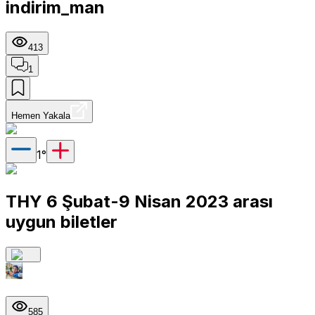
indirim_man
413
1
Hemen Yakala
1
°
THY 6 Şubat-9 Nisan 2023 arası
uygun biletler
585