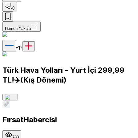
0
Hemen Yakala
-1
°
Türk Hava Yolları - Yurt İçi 299,99
TL!✈️(Kış Dönemi)
FırsatHabercisi
783