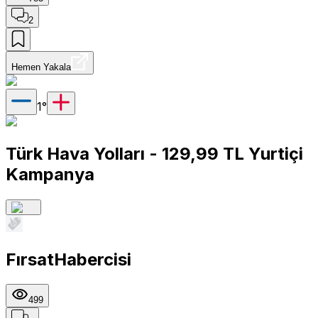
2
Hemen Yakala
1
°
Türk Hava Yolları - 129,99 TL Yurtiçi
Kampanya
FırsatHabercisi
499