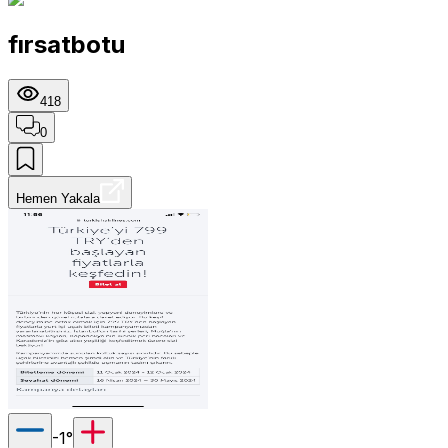
fırsatbotu
418
0
Hemen Yakala
-1
°