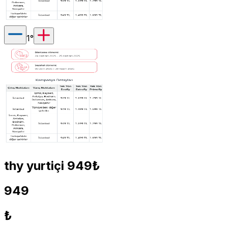
1
°
thy yurtiçi 949₺
949
₺