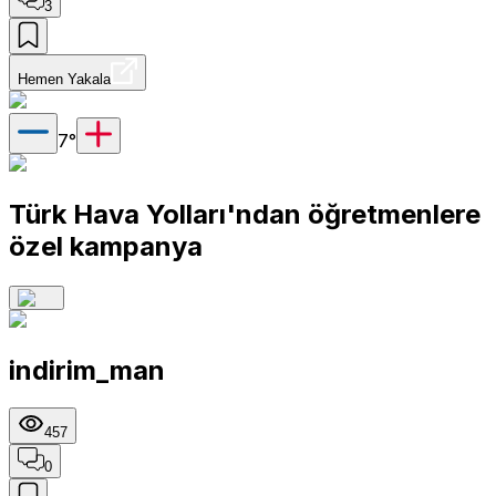
3
Hemen Yakala
7
°
Türk Hava Yolları'ndan öğretmenlere
özel kampanya
indirim_man
457
0