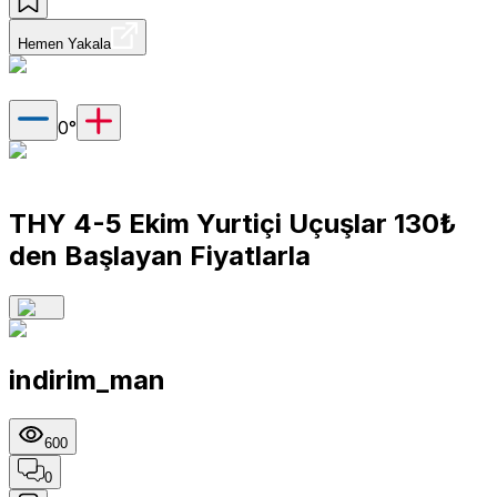
Hemen Yakala
0
°
THY 4-5 Ekim Yurtiçi Uçuşlar 130₺
den Başlayan Fiyatlarla
indirim_man
600
0