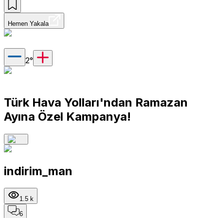
Hemen Yakala
2
°
Türk Hava Yolları'ndan Ramazan
Ayına Özel Kampanya!
indirim_man
1.5 k
6