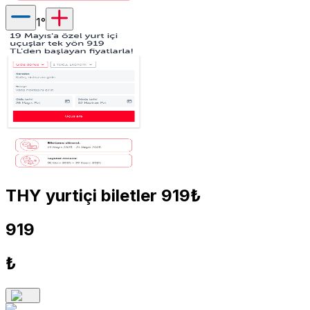
1
°
THY yurtiçi biletler 919₺
919
₺