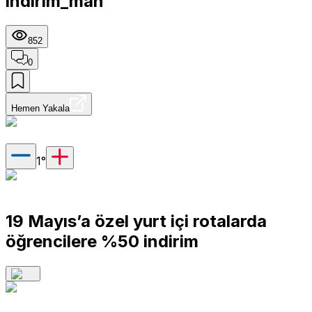
indirim_man
852
0
Hemen Yakala
1
°
19 Mayıs’a özel yurt içi rotalarda
öğrencilere %50 indirim