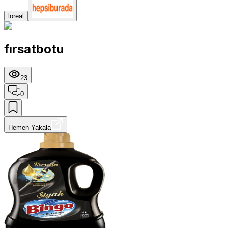
loreal
fırsatbotu
23
0
Hemen Yakala