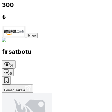
300
₺
bingo
fırsatbotu
21
0
Hemen Yakala