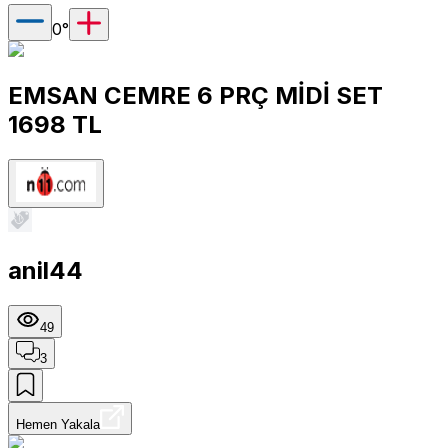
0
°
EMSAN CEMRE 6 PRÇ MİDİ SET
1698 TL
anil44
49
3
Hemen Yakala