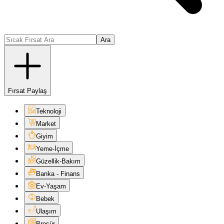
Ara
Fırsat Paylaş
Teknoloji
Market
Giyim
Yeme-İçme
Güzellik-Bakım
Banka - Finans
Ev-Yaşam
Bebek
Ulaşım
Broşür