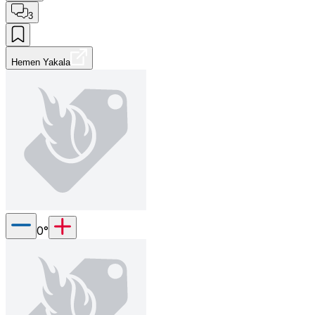
3
Hemen Yakala
0
°