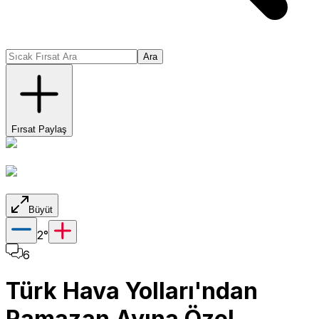
Ara
Fırsat Paylaş
Büyüt
2
°
6
Türk Hava Yolları'ndan
Ramazan Ayına Özel