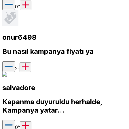
0
°
onur6498
Bu nasıl kampanya fiyatı ya
2
°
salvadore
Kapanma duyuruldu herhalde,
Kampanya yatar...
0
°