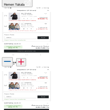
Hemen Yakala
1
°