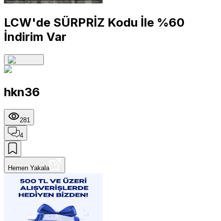
LCW'de SÜRPRİZ Kodu İle %60
İndirim Var
hkn36
281
4
Hemen Yakala