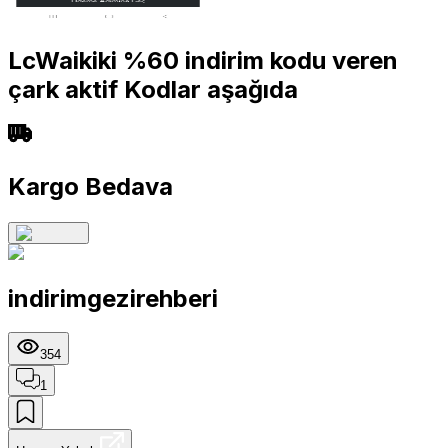
LcWaikiki %60 indirim kodu veren
çark aktif Kodlar aşağıda
Kargo Bedava
indirimgezirehberi
354
1