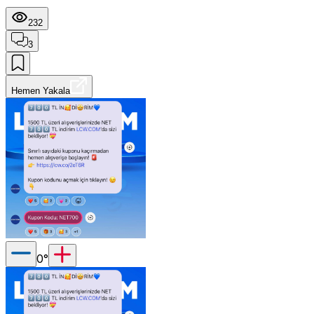
232
3
Hemen Yakala
0
°