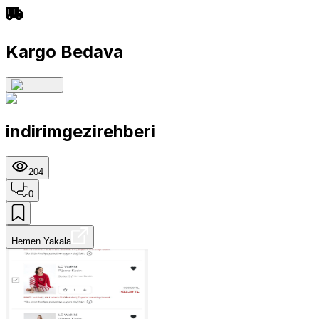
Kargo Bedava
indirimgezirehberi
204
0
Hemen Yakala