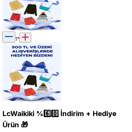
1
°
LcWaikiki %6️⃣0️⃣ İndirim + Hediye
Ürün 🎁