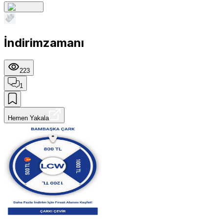
İndirimzamanı
223
1
Hemen Yakala