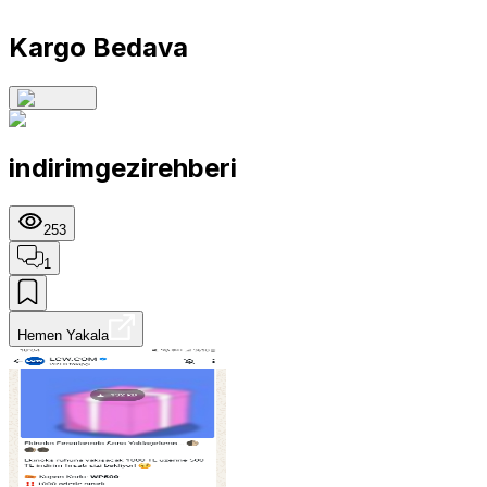
Kargo Bedava
indirimgezirehberi
253
1
Hemen Yakala