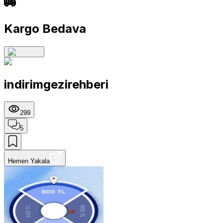
Kargo Bedava
indirimgezirehberi
299
5
Hemen Yakala