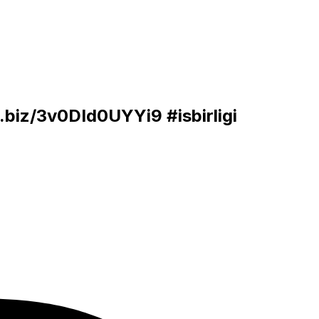
b.biz/3v0DId0UYYi9
#isbirligi