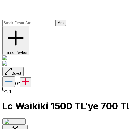
Ara
Fırsat Paylaş
Büyüt
0
°
1
Lc Waikiki 1500 TL'ye 700 TL