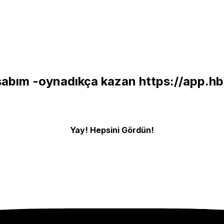
esabım -oynadıkça kazan
https://app.h
Yay! Hepsini Gördün!