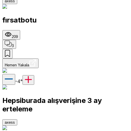
axess
fırsatbotu
209
3
Hemen Yakala
-4
°
Hepsiburada alışverişine 3 ay
erteleme
axess