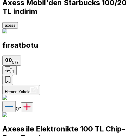
Axess Mobil'den Starbucks 100/20
TL indirim
axess
fırsatbotu
577
1
Hemen Yakala
0
°
Axess ile Elektronikte 100 TL Chip-