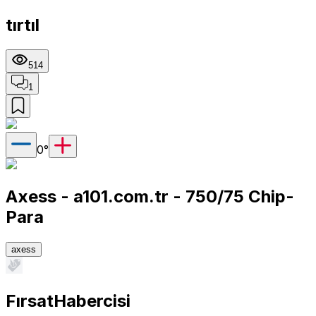
tırtıl
514
1
0
°
Axess - a101.com.tr - 750/75 Chip-
Para
axess
FırsatHabercisi