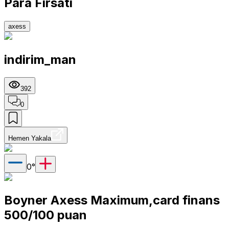
Para Fırsatı
axess
indirim_man
392
0
Hemen Yakala
0
°
Boyner Axess Maximum,card finans
500/100 puan