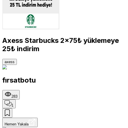
Axess Starbucks 2x75₺ yüklemeye
25₺ indirim
axess
fırsatbotu
283
1
Hemen Yakala