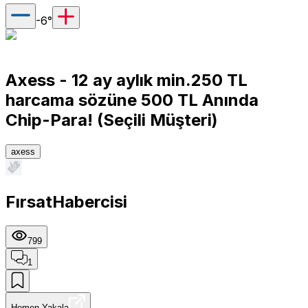
-6
°
Axess - 12 ay aylık min.250 TL
harcama sözüne 500 TL Anında
Chip-Para! (Seçili Müşteri)
axess
FırsatHabercisi
799
1
Hemen Yakala