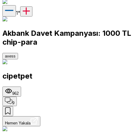
1
°
Akbank Davet Kampanyası: 1000 TL
chip-para
axess
cipetpet
962
9
Hemen Yakala