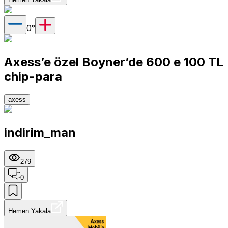
0
°
Axess’e özel Boyner’de 600 e 100 TL
chip-para
axess
indirim_man
279
0
Hemen Yakala