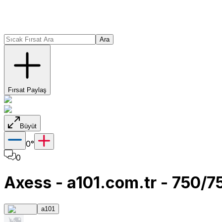
Ara
Fırsat Paylaş
Büyüt
0
°
0
Axess - a101.com.tr - 750/7
a101