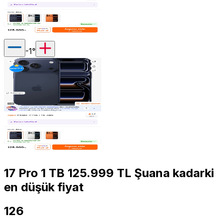
-1
°
17 Pro 1 TB 125.999 TL Şuana kadarki
en düşük fiyat
126