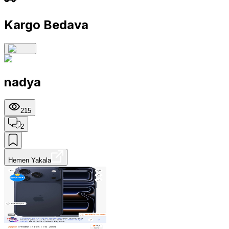
Kargo Bedava
nadya
215
2
Hemen Yakala