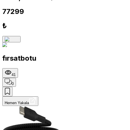
77299
₺
fırsatbotu
41
0
Hemen Yakala