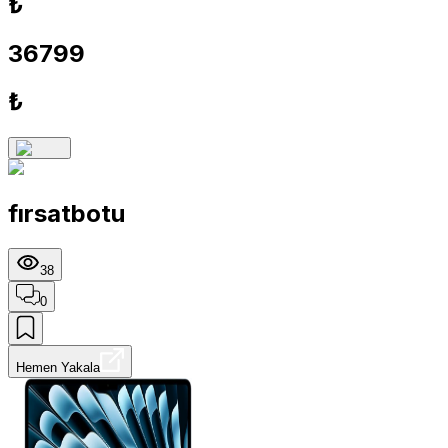
₺
36799
₺
fırsatbotu
38
0
Hemen Yakala