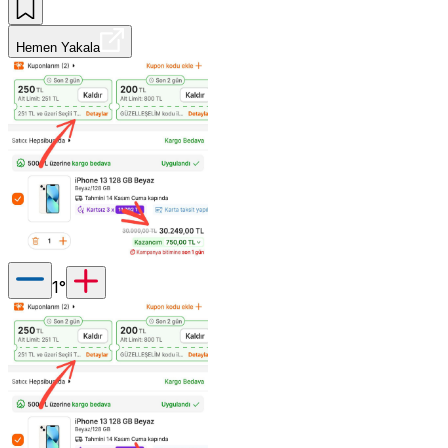
Hemen Yakala
1
°