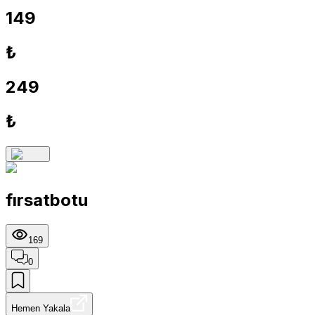
149
₺
249
₺
fırsatbotu
169
0
Hemen Yakala