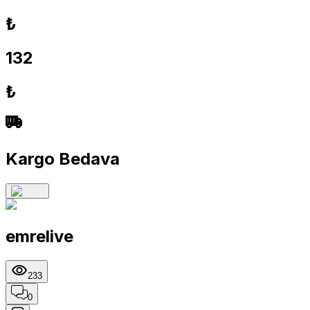
₺
132
₺
Kargo Bedava
emrelive
233
0