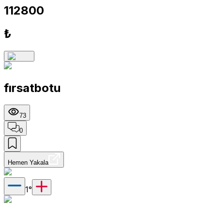
112800
₺
fırsatbotu
73
0
Hemen Yakala
1
°