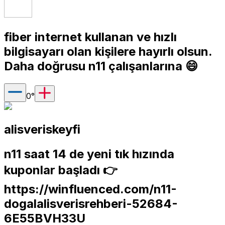
fiber internet kullanan ve hızlı
bilgisayarı olan kişilere hayırlı olsun.
Daha doğrusu n11 çalışanlarına 😄
0
°
alisveriskeyfi
n11 saat 14 de yeni tık hızında
kuponlar başladı 👉
https://winfluenced.com/n11-
dogalalisverisrehberi-52684-
6E55BVH33U