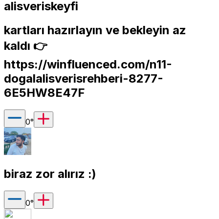
alisveriskeyfi
kartları hazırlayın ve bekleyin az
kaldı 👉
https://winfluenced.com/n11-
dogalalisverisrehberi-8277-
6E5HW8E47F
0
°
biraz zor alırız :)
0
°