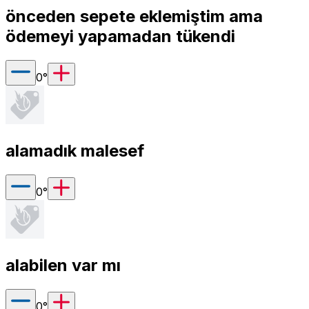
önceden sepete eklemiştim ama
ödemeyi yapamadan tükendi
0
°
alamadık malesef
0
°
alabilen var mı
0
°