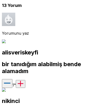
13
Yorum
Yorumunu yaz
alisveriskeyfi
bir tanıdığım alabilmiş bende
alamadım
1
°
nikinci