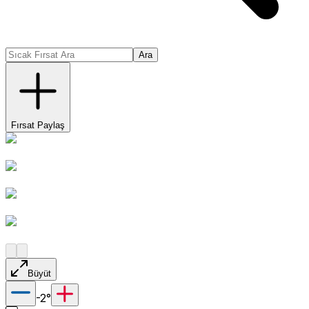
Ara
Fırsat Paylaş
Büyüt
-2
°