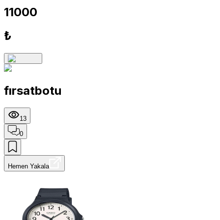
11000
₺
fırsatbotu
13
0
Hemen Yakala