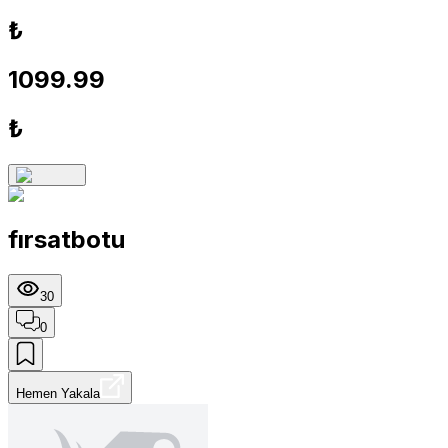
₺
1099.99
₺
fırsatbotu
30
0
Hemen Yakala