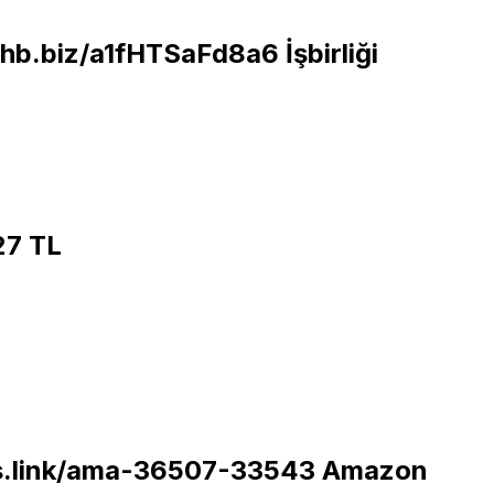
.hb.biz/a1fHTSaFd8a6
İşbirliği
27 TL
cis.link/ama-36507-33543
Amazon