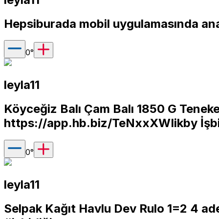
Hepsiburada mobil uygulamasında ana
0
°
leyla11
Köyceğiz Balı Çam Balı 1850 G Teneke
https://app.hb.biz/TeNxxXWIikby
İşbi
0
°
leyla11
Selpak Kağıt Havlu Dev Rulo 1=2 4 ad