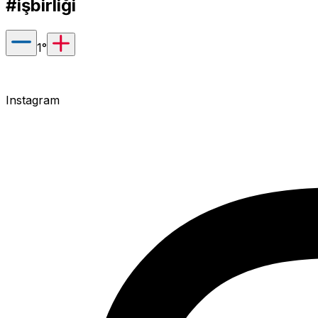
#işbirliği
1
°
Instagram