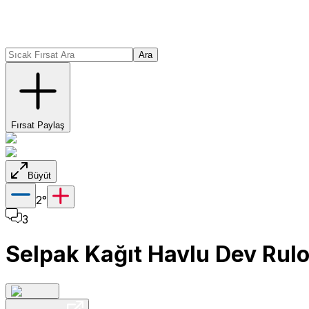
Ara
Fırsat Paylaş
Büyüt
2
°
3
Selpak Kağıt Havlu Dev Rulo