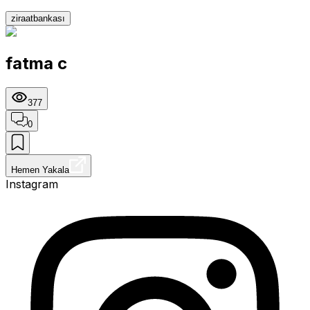
ziraatbankası
fatma c
377
0
Hemen Yakala
Instagram