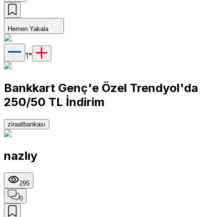
Hemen Yakala
1
°
Bankkart Genç'e Özel Trendyol'da
250/50 TL İndirim
ziraatbankası
nazlıy
295
0