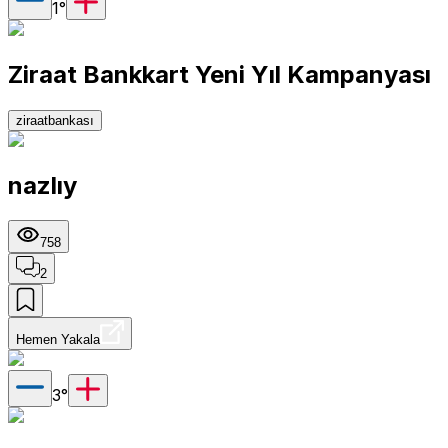
1
°
Ziraat Bankkart Yeni Yıl Kampanyası
ziraatbankası
nazlıy
758
2
Hemen Yakala
3
°