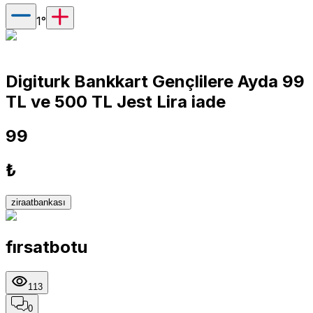
1
°
Digiturk Bankkart Gençlilere Ayda 99
TL ve 500 TL Jest Lira iade
99
₺
ziraatbankası
fırsatbotu
113
0