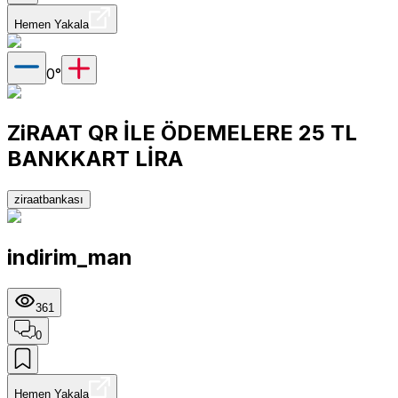
Hemen Yakala
0
°
ZiRAAT QR İLE ÖDEMELERE 25 TL
BANKKART LİRA
ziraatbankası
indirim_man
361
0
Hemen Yakala