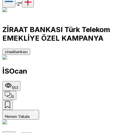
-2
°
ZİRAAT BANKASI Türk Telekom
EMEKLİYE ÖZEL KAMPANYA
ziraatbankası
İSOcan
653
0
Hemen Yakala