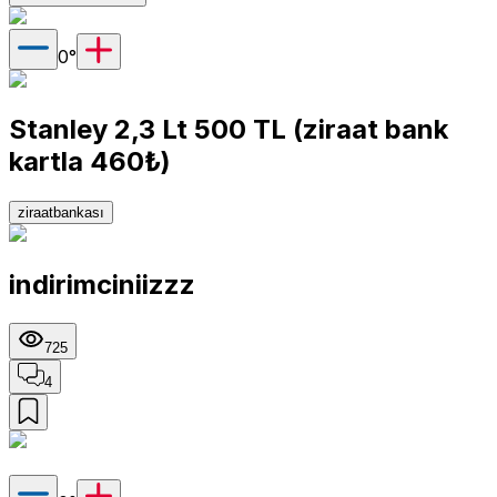
0
°
Stanley 2,3 Lt 500 TL (ziraat bank
kartla 460₺)
ziraatbankası
indirimciniizzz
725
4