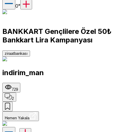
0
°
BANKKART Gençlilere Özel 50₺
Bankkart Lira Kampanyası
ziraatbankası
indirim_man
729
2
Hemen Yakala