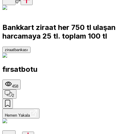
0
°
Bankkart ziraat her 750 tl ulaşan
harcamaya 25 tl. toplam 100 tl
ziraatbankası
fırsatbotu
458
2
Hemen Yakala