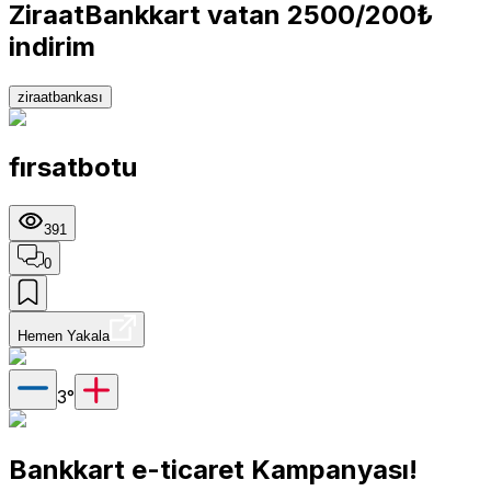
ZiraatBankkart vatan 2500/200₺
indirim
ziraatbankası
fırsatbotu
391
0
Hemen Yakala
3
°
Bankkart e-ticaret Kampanyası!