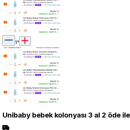
1
°
Unibaby bebek kolonyası 3 al 2 öde il