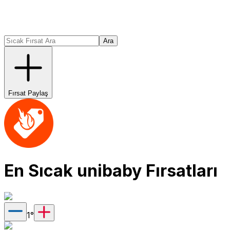
Ara
Fırsat Paylaş
En Sıcak
unibaby
Fırsatları
1
°