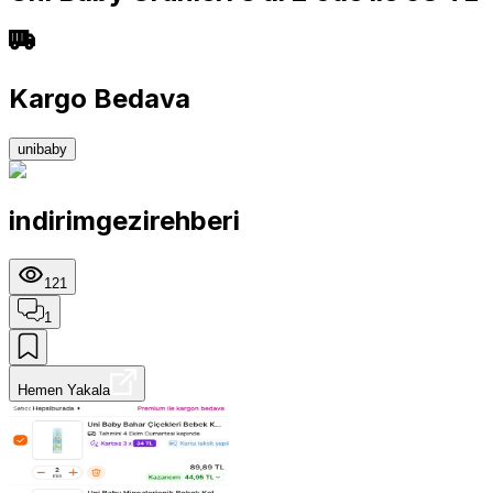
Kargo Bedava
unibaby
indirimgezirehberi
121
1
Hemen Yakala