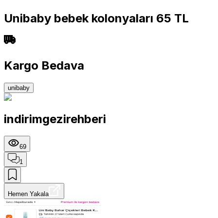
Unibaby bebek kolonyaları 65 TL
Kargo Bedava
unibaby
indirimgezirehberi
69
1
Hemen Yakala