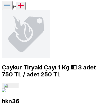
1
°
Çaykur Tiryaki Çayı 1 Kg 💵 3 adet
750 TL / adet 250 TL
hkn36