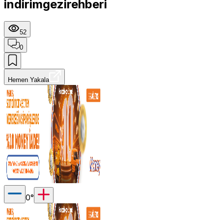
indirimgezirehberi
52
0
Hemen Yakala
0
°