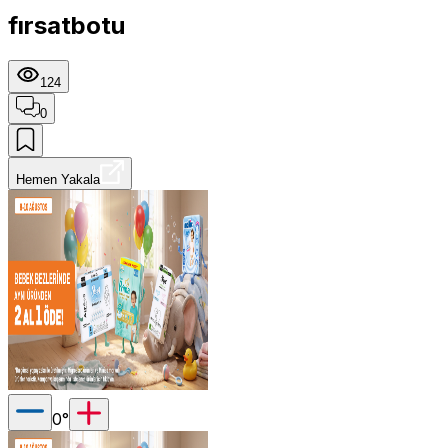
fırsatbotu
124
0
Hemen Yakala
0
°