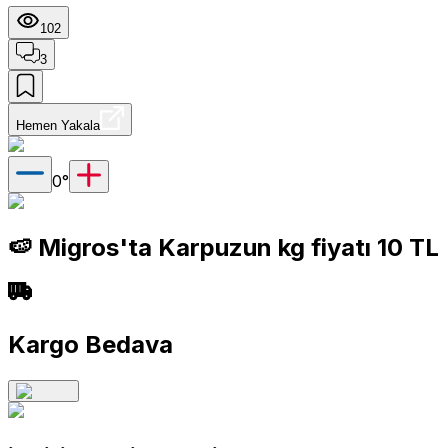
102
3
Hemen Yakala
0
°
🍉 Migros'ta Karpuzun kg fiyatı 10 TL
Kargo Bedava