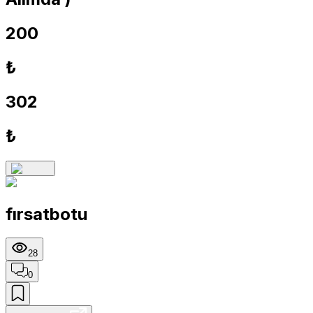
200
₺
302
₺
fırsatbotu
28
0