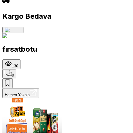
Kargo Bedava
fırsatbotu
136
0
Hemen Yakala