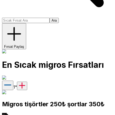
Ara
Fırsat Paylaş
En Sıcak
migros
Fırsatları
1
°
Migros tişörtler 250₺ şortlar 350₺