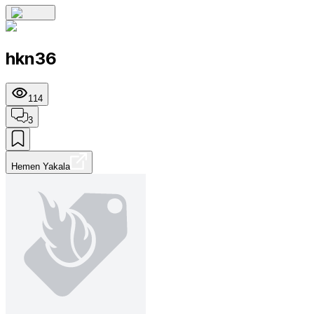
hkn36
114
3
Hemen Yakala