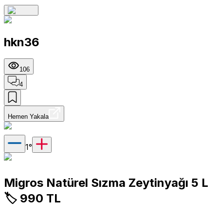
hkn36
106
4
Hemen Yakala
1
°
Migros Natürel Sızma Zeytinyağı 5 L
🏷️ 990 TL