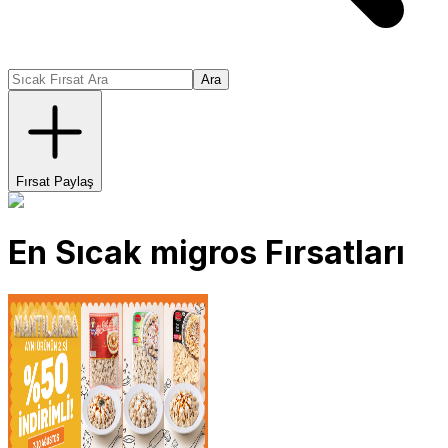
Ara
Fırsat Paylaş
En Sıcak
migros
Fırsatları