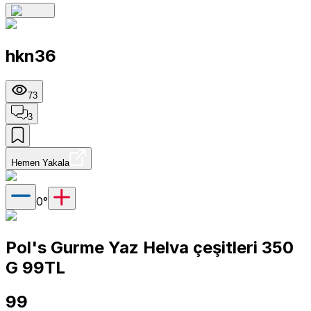
hkn36
73
3
Hemen Yakala
0
°
Pol's Gurme Yaz Helva çeşitleri 350
G 99TL
99