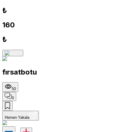
₺
160
₺
fırsatbotu
50
0
Hemen Yakala