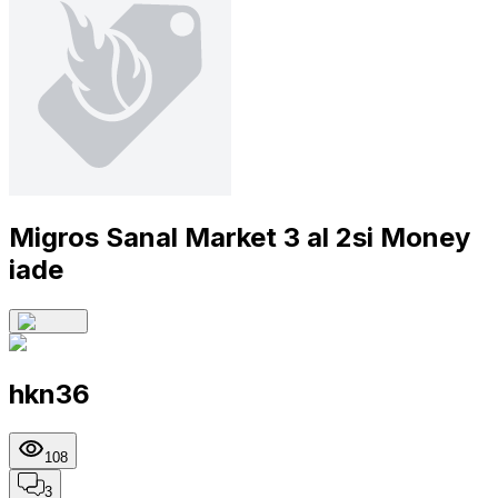
Migros Sanal Market 3 al 2si Money
iade
hkn36
108
3