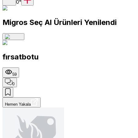
0
°
Migros Seç Al Ürünleri Yenilendi
fırsatbotu
59
0
Hemen Yakala