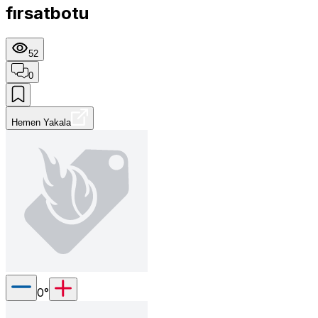
fırsatbotu
52
0
Hemen Yakala
0
°