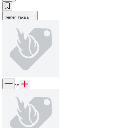
Hemen Yakala
1
°