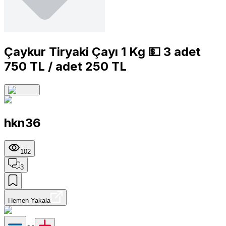
Çaykur Tiryaki Çayı 1 Kg 💵 3 adet
750 TL / adet 250 TL
hkn36
102
3
Hemen Yakala