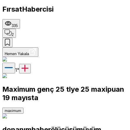
FırsatHabercisi
335
2
Hemen Yakala
1
°
Maximum genç 25 tlye 25 maxipuan
19 mayısta
maximum
donanımhaberölücüsümüyüm