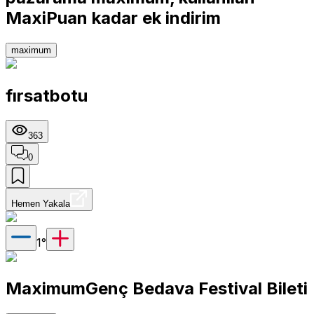
MaxiPuan kadar ek indirim
maximum
fırsatbotu
363
0
Hemen Yakala
1
°
MaximumGenç Bedava Festival Bileti