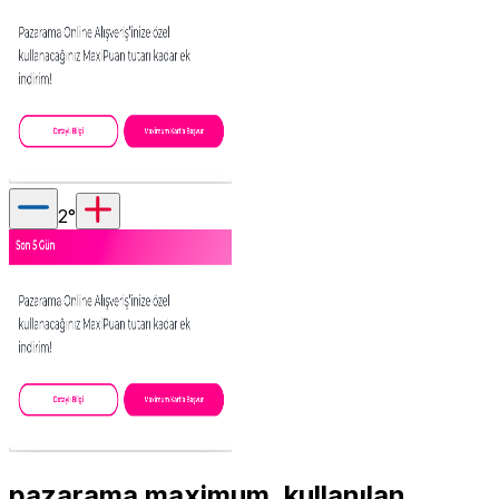
2
°
pazarama maximum, kullanılan