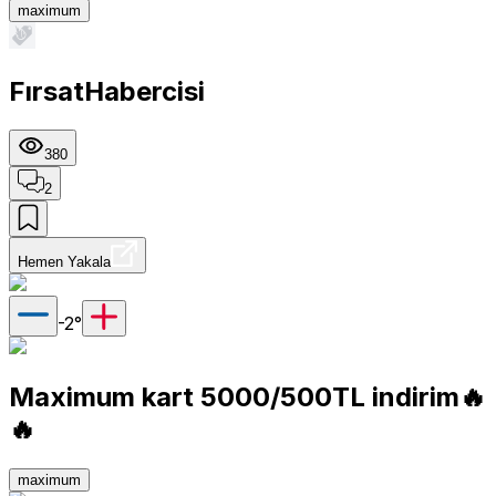
maximum
FırsatHabercisi
380
2
Hemen Yakala
-2
°
Maximum kart 5000/500TL indirim🔥
🔥
maximum