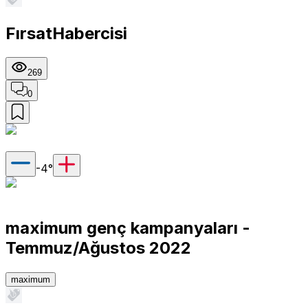
FırsatHabercisi
269
0
-4
°
maximum genç kampanyaları -
Temmuz/Ağustos 2022
maximum