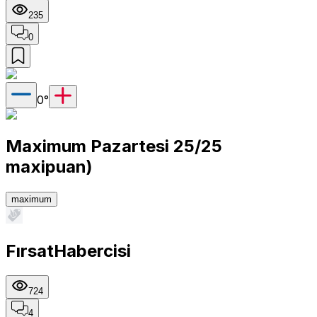
235
0
0
°
Maximum Pazartesi 25/25
maxipuan)
maximum
FırsatHabercisi
724
4