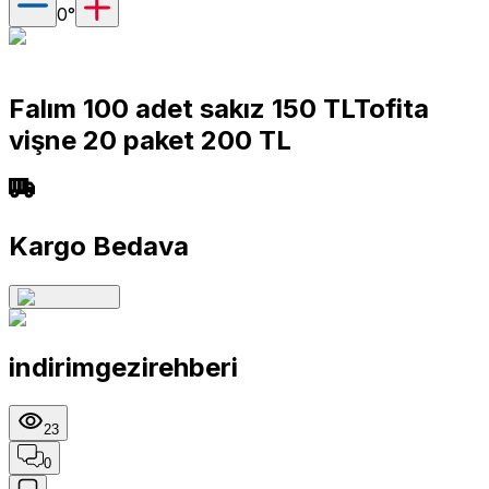
0
°
Falım 100 adet sakız 150 TLTofita
vişne 20 paket 200 TL
Kargo Bedava
indirimgezirehberi
23
0