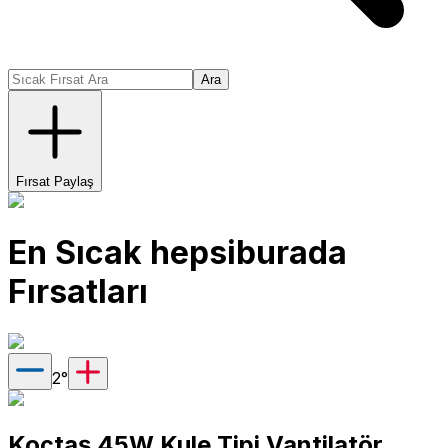
Ara
Fırsat Paylaş
En Sıcak
hepsiburada
Fırsatları
2
°
Koçtaş 45W Kule Tipi Vantilatör