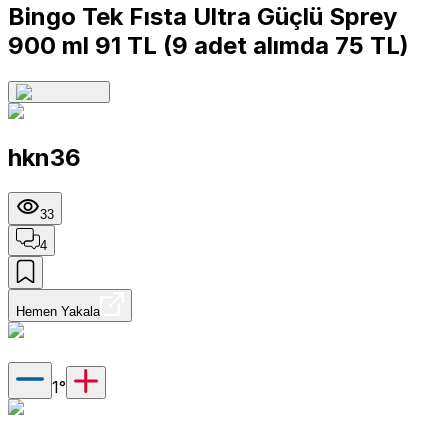
Bingo Tek Fısta Ultra Güçlü Sprey
900 ml 91 TL (9 adet alımda 75 TL)
hkn36
33
4
Hemen Yakala
1
°