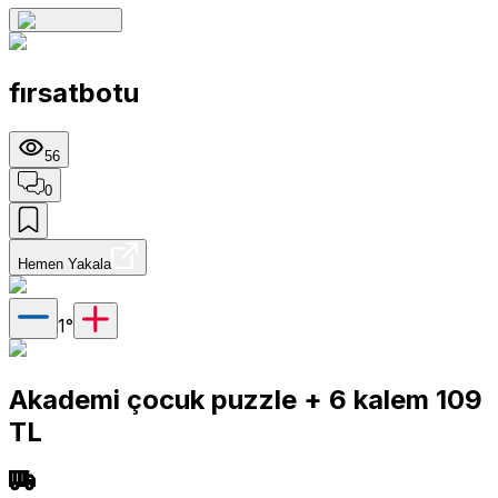
fırsatbotu
56
0
Hemen Yakala
1
°
Akademi çocuk puzzle + 6 kalem 109
TL