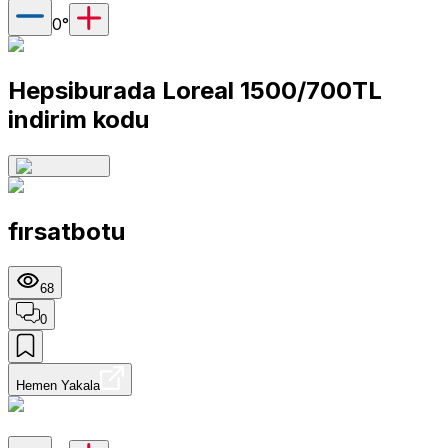
0
°
Hepsiburada Loreal 1500/700TL
indirim kodu
fırsatbotu
68
0
Hemen Yakala