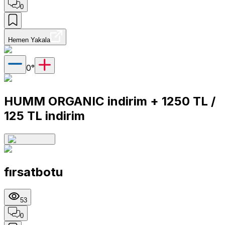
0
Hemen Yakala
0
°
HUMM ORGANIC indirim + 1250 TL /
125 TL indirim
fırsatbotu
53
0