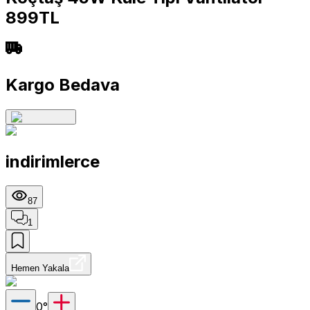
899TL
Kargo Bedava
indirimlerce
87
1
Hemen Yakala
0
°