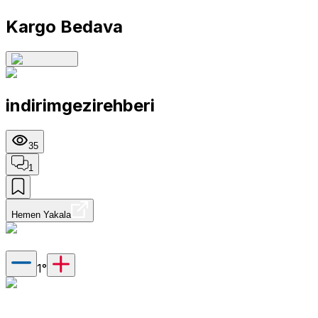
Kargo Bedava
indirimgezirehberi
35
1
Hemen Yakala
1
°