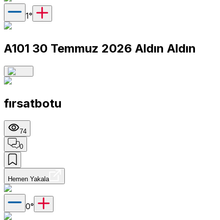
1
°
A101 30 Temmuz 2026 Aldın Aldın
fırsatbotu
74
0
Hemen Yakala
0
°