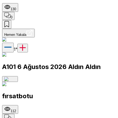
130
0
Hemen Yakala
1
°
A101 6 Ağustos 2026 Aldın Aldın
fırsatbotu
112