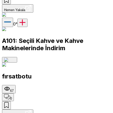
Hemen Yakala
0
°
A101: Seçili Kahve ve Kahve
Makinelerinde İndirim
fırsatbotu
67
0