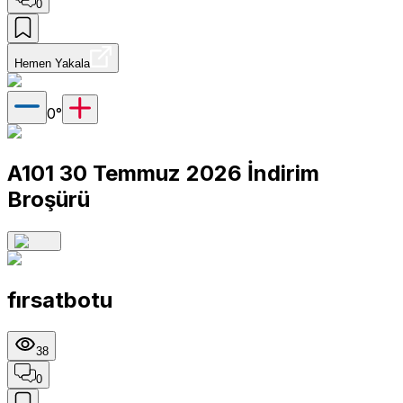
0
Hemen Yakala
0
°
A101 30 Temmuz 2026 İndirim
Broşürü
fırsatbotu
38
0