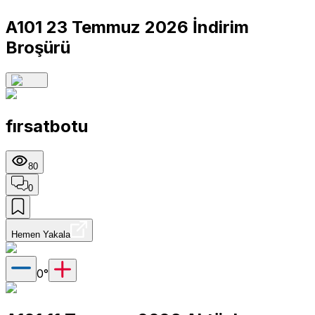
A101 23 Temmuz 2026 İndirim
Broşürü
fırsatbotu
80
0
Hemen Yakala
0
°