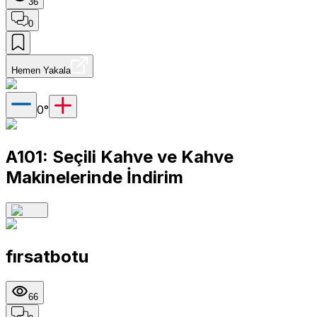
36
0
Hemen Yakala
0
°
A101: Seçili Kahve ve Kahve
Makinelerinde İndirim
fırsatbotu
66