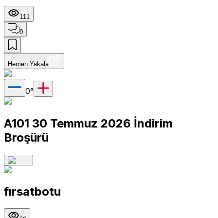
111
0
Hemen Yakala
0
°
A101 30 Temmuz 2026 İndirim
Broşürü
fırsatbotu