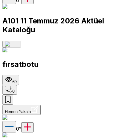
0
°
A101 11 Temmuz 2026 Aktüel
Kataloğu
fırsatbotu
69
0
Hemen Yakala
0
°