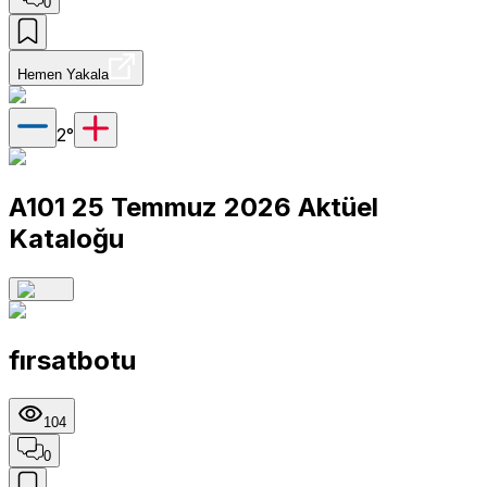
0
Hemen Yakala
2
°
A101 25 Temmuz 2026 Aktüel
Kataloğu
fırsatbotu
104
0