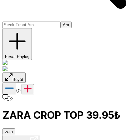
Ara
Fırsat Paylaş
Büyüt
0
°
2
ZARA CROP TOP 39.95₺
zara