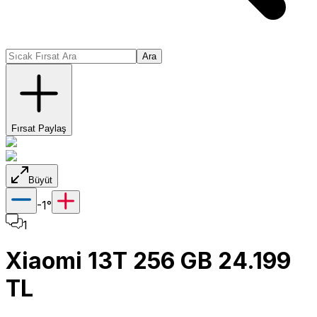
Ara
Fırsat Paylaş
Büyüt
-1
°
1
Xiaomi 13T 256 GB 24.199
TL