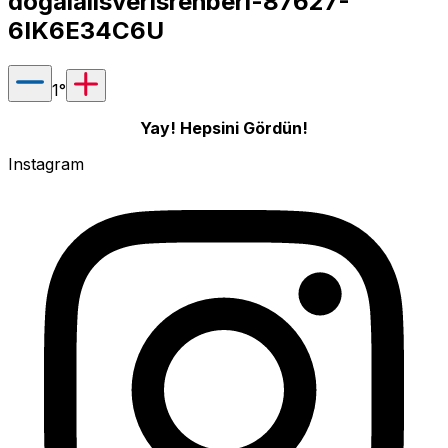
dogalalisverisrehberi-87627-
6IK6E34C6U
1
°
Yay! Hepsini Gördün!
Instagram