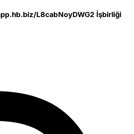
/app.hb.biz/L8cabNoyDWG2
İşbirliği