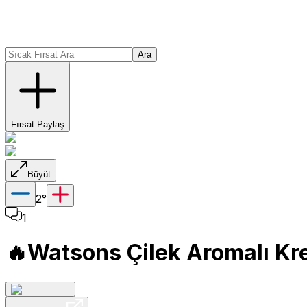
Ara
Fırsat Paylaş
Büyüt
2
°
1
🔥Watsons Çilek Aromalı Kre