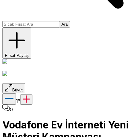
Ara
Fırsat Paylaş
Büyüt
1
°
0
Vodafone Ev İnterneti Yeni
Müşteri Kampanyası