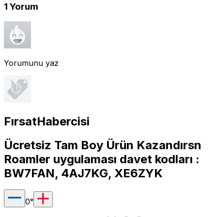
1
Yorum
Yorumunu yaz
FırsatHabercisi
Ücretsiz Tam Boy Ürün Kazandırsn
Roamler uygulaması davet kodları :
BW7FAN, 4AJ7KG, XE6ZYK
0
°