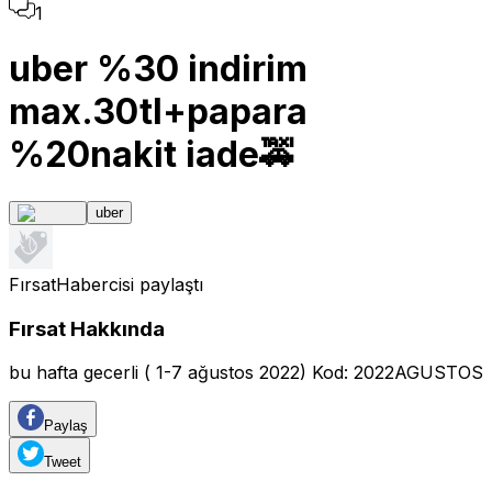
1
uber %30 indirim
max.30tl+papara
%20nakit iade🚕
uber
FırsatHabercisi
paylaştı
Fırsat Hakkında
bu hafta gecerli ( 1-7 ağustos 2022) Kod: 2022AGUSTOS
Paylaş
Tweet