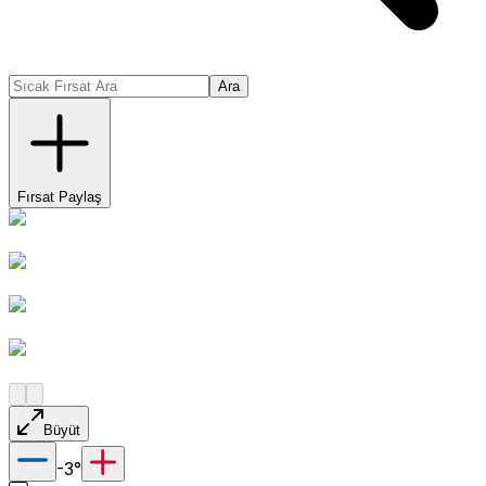
Ara
Fırsat Paylaş
Büyüt
-3
°