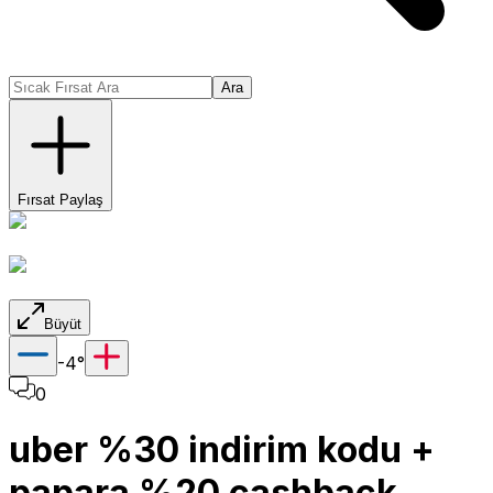
Ara
Fırsat Paylaş
Büyüt
-4
°
0
uber %30 indirim kodu +
papara %20 cashback