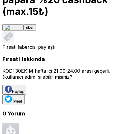
(max.15₺)
uber
FırsatHabercisi
paylaştı
Fırsat Hakkında
KOD: 30EKIM hafta içi 21.00-24.00 arası geçerli.
(kullanıcı adımı silebilir misiniz?
Paylaş
Tweet
0
Yorum