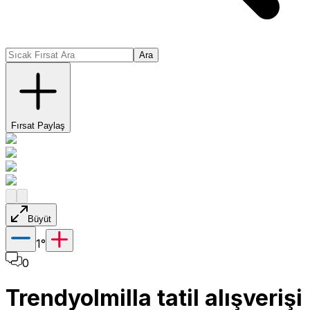
Ara
Fırsat Paylaş
Büyüt
1
°
0
Trendyolmilla tatil alışverişi