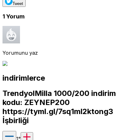
Tweet
1
Yorum
Yorumunu yaz
indirimlerce
TrendyolMilla 1000/200 indirim
kodu: ZEYNEP200
https://tyml.gl/7sq1ml2ktong3
İşbirliği
1
°