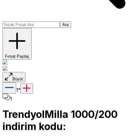
Ara
Fırsat Paylaş
Büyüt
1
°
1
TrendyolMilla 1000/200
indirim kodu: