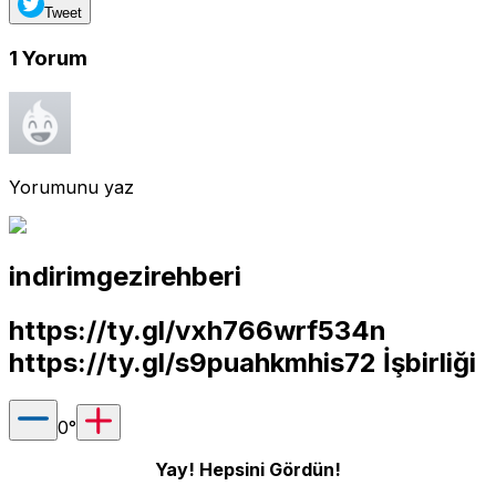
Tweet
1
Yorum
Yorumunu yaz
indirimgezirehberi
https://ty.gl/vxh766wrf534n
https://ty.gl/s9puahkmhis72
İşbirliği
0
°
Yay! Hepsini Gördün!