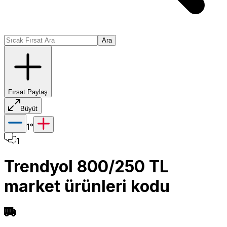
Ara
Fırsat Paylaş
Büyüt
1
°
1
Trendyol 800/250 TL
market ürünleri kodu