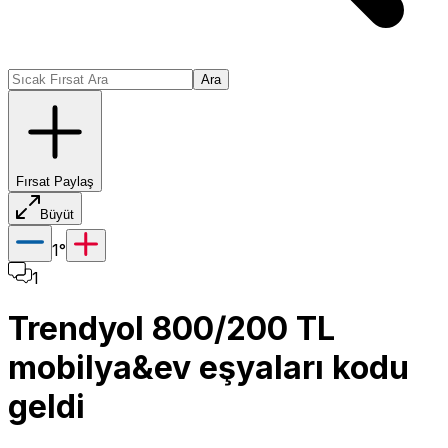
Ara
Fırsat Paylaş
Büyüt
1
°
1
Trendyol 800/200 TL
mobilya&ev eşyaları kodu
geldi