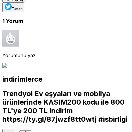
Tweet
1
Yorum
Yorumunu yaz
indirimlerce
Trendyol Ev eşyaları ve mobilya
ürünlerinde KASIM200 kodu ile 800
TL'ye 200 TL indirim
https://ty.gl/87jwzf8tt0wtj
#isbirligi