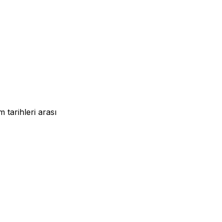
 tarihleri arası