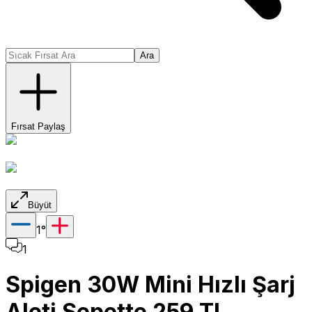
Ara
Fırsat Paylaş
Büyüt
1
°
1
Spigen 30W Mini Hızlı Şarj
Aleti Sepette 259 TL