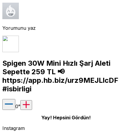
Yorumunu yaz
Spigen 30W Mini Hızlı Şarj Aleti
Sepette 259 TL 📢
https://app.hb.biz/urz9MEJLlcDF
#isbirligi
0
°
Yay! Hepsini Gördün!
Instagram