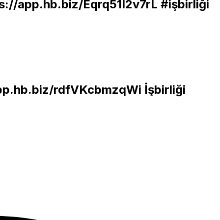
s://app.hb.biz/Eqrq51I2v7rL
#işbirliği
app.hb.biz/rdfVKcbmzqWi
İşbirliği