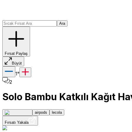
Ara
Fırsat Paylaş
Büyüt
1
°
2
Solo Bambu Katkılı Kağıt Hav
airpods
lecola
Fırsatı Yakala