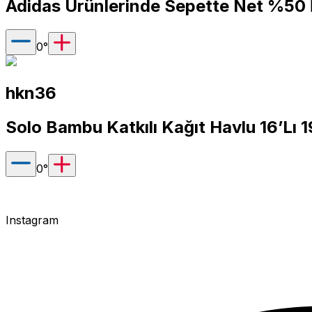
Adidas Ürünlerinde Sepette Net %50 İ
0
°
hkn36
Solo Bambu Katkılı Kağıt Havlu 16’Lı 
0
°
Instagram