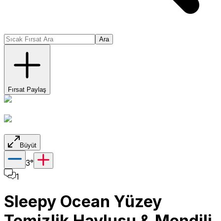
Ara
Fırsat Paylaş
Büyüt
3
°
1
Sleepy Ocean Yüzey
Temizlik Havlusu & Mendili