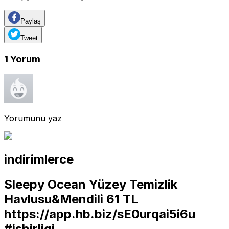
Paylaş
Tweet
1
Yorum
Yorumunu yaz
indirimlerce
Sleepy Ocean Yüzey Temizlik
Havlusu&Mendili 61 TL
https://app.hb.biz/sE0urqai5i6u
#isbirligi