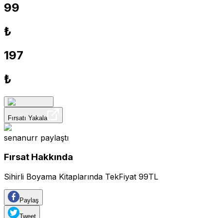
99
₺
197
₺
Fırsatı Yakala
senanurr
paylaştı
Fırsat Hakkında
Sihirli Boyama Kitaplarında TekFiyat 99TL
Paylaş
Tweet