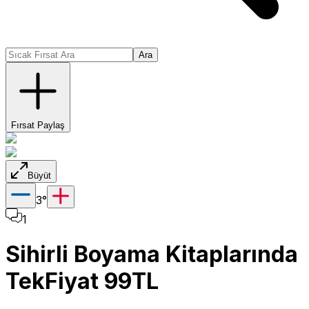
Ara
Fırsat Paylaş
Büyüt
3
°
1
Sihirli Boyama Kitaplarında
TekFiyat 99TL