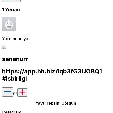
1
Yorum
Yorumunu yaz
senanurr
https://app.hb.biz/iqb3fG3UOBQ1
#isbirligi
0
°
Yay! Hepsini Gördün!
Instagram