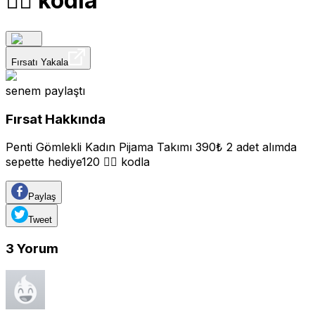
👈🏽 kodla
Fırsatı Yakala
senem
paylaştı
Fırsat Hakkında
Penti Gömlekli Kadın Pijama Takımı 390₺ 2 adet alımda
sepette hediye120 👈🏽 kodla
Paylaş
Tweet
3
Yorum