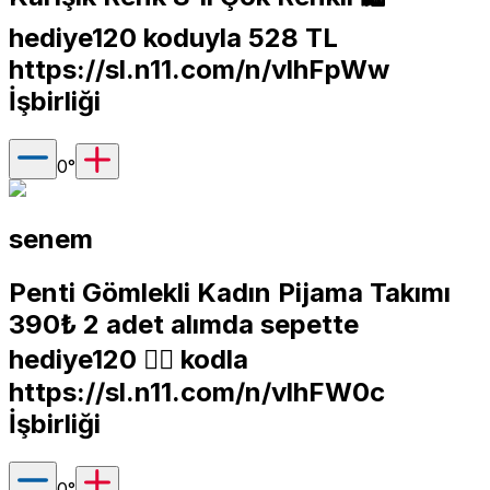
hediye120 koduyla 528 TL
https://sl.n11.com/n/vlhFpWw
İşbirliği
0
°
senem
Penti Gömlekli Kadın Pijama Takımı
390₺ 2 adet alımda sepette
hediye120 👈🏽 kodla
https://sl.n11.com/n/vlhFW0c
İşbirliği
0
°