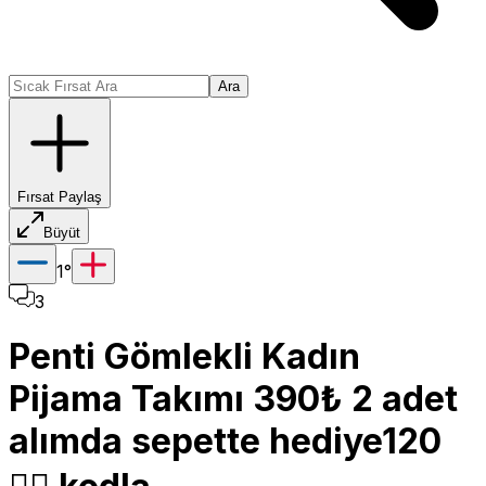
Ara
Fırsat Paylaş
Büyüt
1
°
3
Penti Gömlekli Kadın
Pijama Takımı 390₺ 2 adet
alımda sepette hediye120