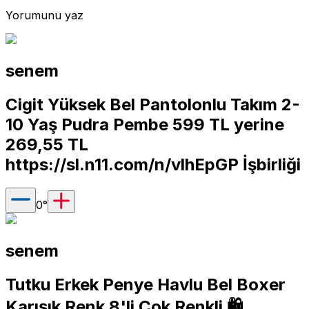
Yorumunu yaz
senem
Cigit Yüksek Bel Pantolonlu Takım 2-
10 Yaş Pudra Pembe 599 TL yerine
269,55 TL
https://sl.n11.com/n/vlhEpGP
İşbirliği
0
°
senem
Tutku Erkek Penye Havlu Bel Boxer
Karışık Renk 8'li Çok Renkli 🛍️