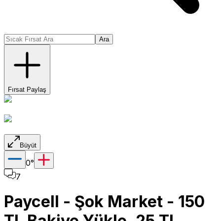
Ara
Fırsat Paylaş
Büyüt
0
°
7
Paycell - Şok Market - 150
TL Bakiye Yükle, 25 TL