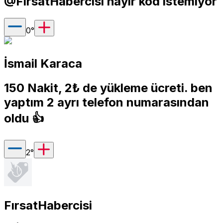
@FırsatHabercisi hayır kod istemiyor
0
°
İsmail Karaca
150 Nakit, 2₺ de yükleme ücreti. ben
yaptım 2 ayrı telefon numarasından
oldu 👍
2
°
FırsatHabercisi