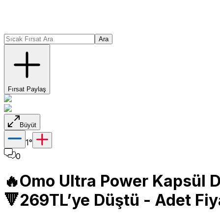
Ara
Fırsat Paylaş
Büyüt
1
°
0
🔥Omo Ultra Power Kapsül De
🔻269TL’ye Düştü - Adet Fiy