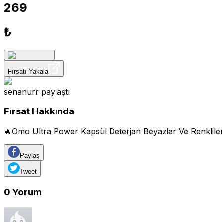
269
₺
Fırsatı Yakala
senanurr
paylaştı
Fırsat Hakkında
🔥Omo Ultra Power Kapsül Deterjan Beyazlar Ve Renkliler
Paylaş
Tweet
0
Yorum