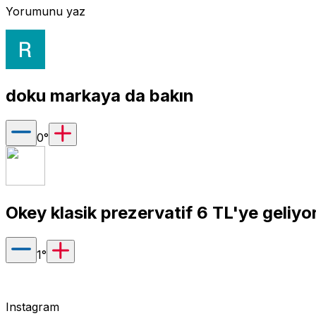
Yorumunu yaz
doku markaya da bakın
0
°
Okey klasik prezervatif 6 TL'ye geliyo
1
°
Instagram