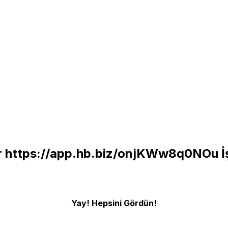
r
https://app.hb.biz/onjKWw8q0NOu
İ
Yay! Hepsini Gördün!