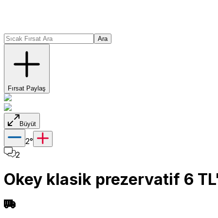
Ara
Fırsat Paylaş
Büyüt
2
°
2
Okey klasik prezervatif 6 TL