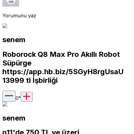
Yorumunu yaz
senem
Roborock Q8 Max Pro Akıllı Robot
Süpürge
https://app.hb.biz/5SGyH8rgUsaU
13999 tl İşbirliği
0
°
senem
n11'de 750 TL ve üzeri