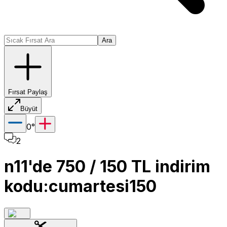
Ara
Fırsat Paylaş
Büyüt
0
°
2
n11'de 750 / 150 TL indirim
kodu:cumartesi150