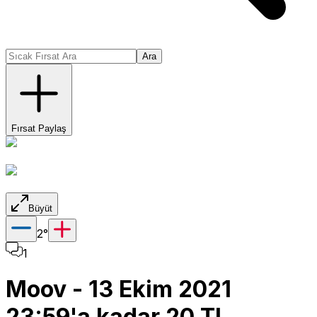
Ara
Fırsat Paylaş
Büyüt
2
°
1
Moov - 13 Ekim 2021
23:59'a kadar 20 TL