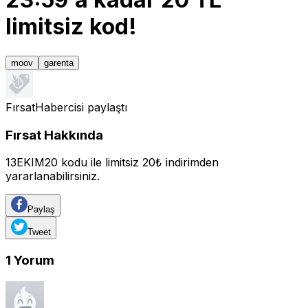
limitsiz kod!
moov
garenta
FırsatHabercisi
paylaştı
Fırsat Hakkında
13EKIM20 kodu ile limitsiz 20₺ indirimden
yararlanabilirsiniz.
Paylaş
Tweet
1
Yorum