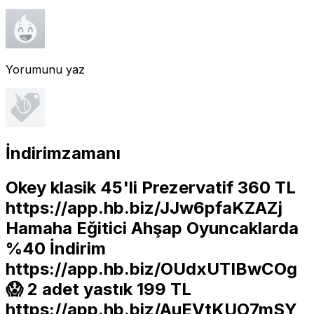
Yorumunu yaz
İndirimzamanı
Okey klasik 45'li Prezervatif 360 TL
https://app.hb.biz/JJw6pfaKZAZj
Hamaha Eğitici Ahşap Oyuncaklarda
%40 İndirim
https://app.hb.biz/OUdxUTIBwCOg
😱 2 adet yastık 199 TL
https://app.hb.biz/AuEVtKUO7mSY