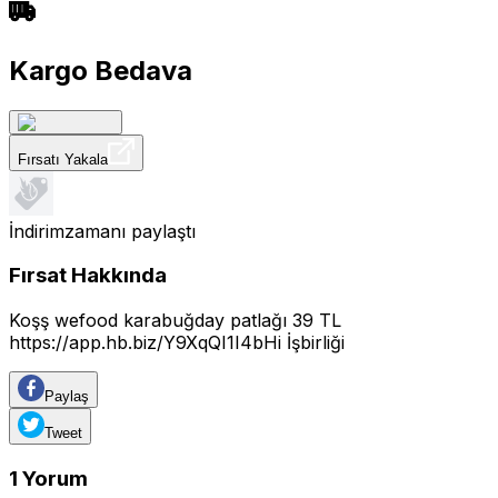
Kargo Bedava
Fırsatı Yakala
İndirimzamanı
paylaştı
Fırsat Hakkında
Koşş wefood karabuğday patlağı 39 TL
https://app.hb.biz/Y9XqQI1I4bHi
İşbirliği
Paylaş
Tweet
1
Yorum