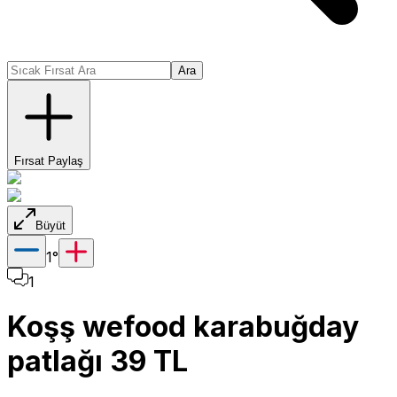
Ara
Fırsat Paylaş
Büyüt
1
°
1
Koşş wefood karabuğday
patlağı 39 TL