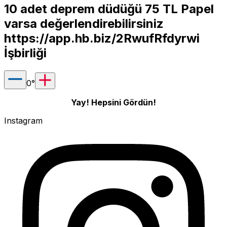
10 adet deprem düdüğü 75 TL Papel
varsa değerlendirebilirsiniz
https://app.hb.biz/2RwufRfdyrwi
İşbirliği
0
°
Yay! Hepsini Gördün!
Instagram