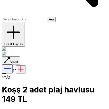
Ara
Fırsat Paylaş
Büyüt
1
°
2
Koşş 2 adet plaj havlusu
149 TL