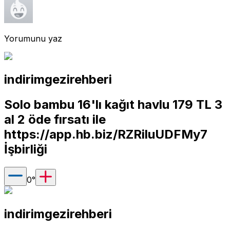
Yorumunu yaz
indirimgezirehberi
Solo bambu 16'lı kağıt havlu 179 TL 3
al 2 öde fırsatı ile
https://app.hb.biz/RZRiluUDFMy7
İşbirliği
0
°
indirimgezirehberi