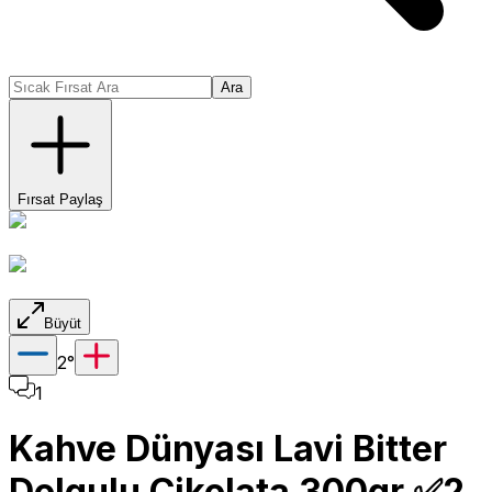
Ara
Fırsat Paylaş
Büyüt
2
°
1
Kahve Dünyası Lavi Bitter
Dolgulu Çikolata 300gr ✅2