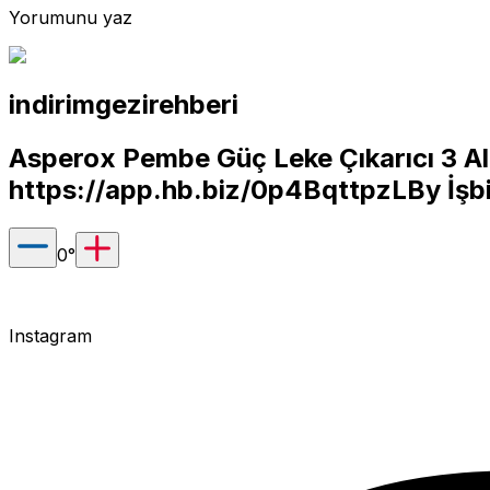
Yorumunu yaz
indirimgezirehberi
Asperox Pembe Güç Leke Çıkarıcı 3 Al
https://app.hb.biz/0p4BqttpzLBy
İşbi
0
°
Instagram