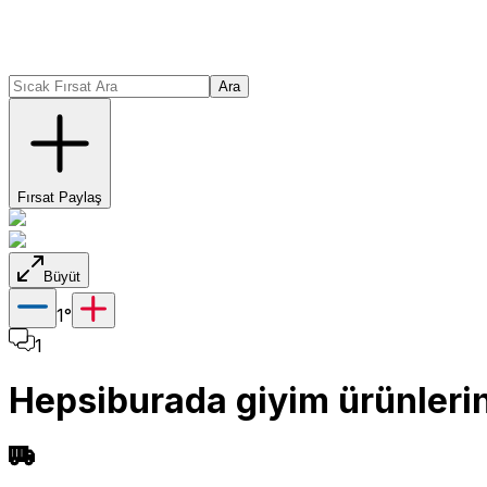
Ara
Fırsat Paylaş
Büyüt
1
°
1
Hepsiburada giyim ürünlerine