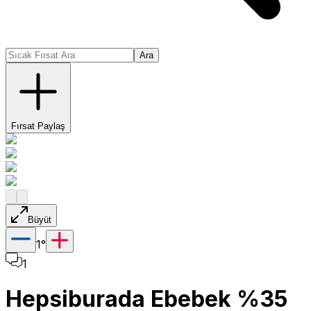
Ara
Fırsat Paylaş
Büyüt
1
°
1
Hepsiburada Ebebek %35