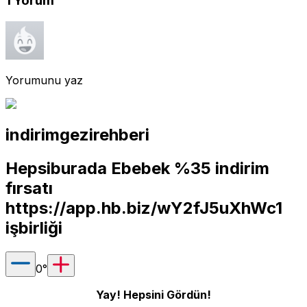
1
Yorum
Yorumunu yaz
indirimgezirehberi
Hepsiburada Ebebek %35 indirim
fırsatı
https://app.hb.biz/wY2fJ5uXhWc1
işbirliği
0
°
Yay! Hepsini Gördün!