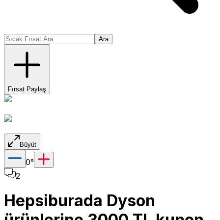
Ara
Fırsat Paylaş
Büyüt
0
°
2
Hepsiburada Dyson
ürünlerine 3000 TL kupon