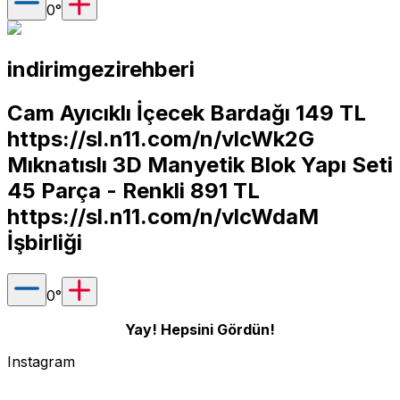
0
°
indirimgezirehberi
Cam Ayıcıklı İçecek Bardağı 149 TL
https://sl.n11.com/n/vlcWk2G
Mıknatıslı 3D Manyetik Blok Yapı Seti
45 Parça - Renkli 891 TL
https://sl.n11.com/n/vlcWdaM
İşbirliği
0
°
Yay! Hepsini Gördün!
Instagram