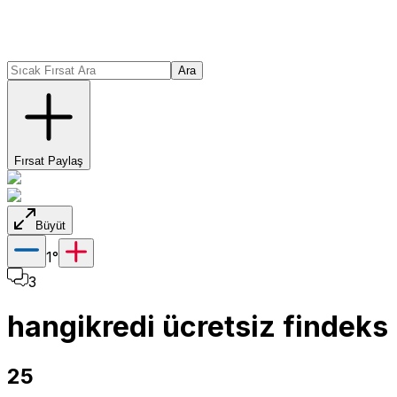
Ara
Fırsat Paylaş
Büyüt
1
°
3
hangikredi ücretsiz findeks
25