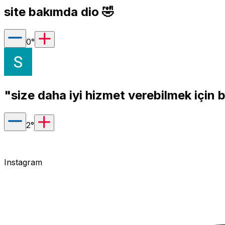
site bakımda dio 🤣
0
°
"size daha iyi hizmet verebilmek için 
2
°
Instagram