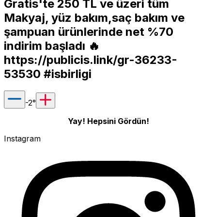
Gratis'te 250 TL ve üzeri tüm
Makyaj, yüz bakım,saç bakım ve
şampuan ürünlerinde net %70
indirim başladı 🔥
https://publicis.link/gr-36233-
53530
#isbirligi
-2
°
Yay! Hepsini Gördün!
Instagram