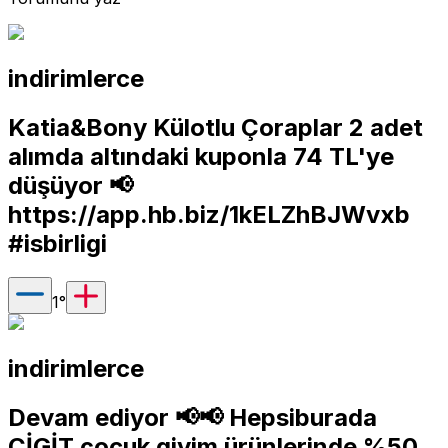
indirimlerce
Katia&Bony Külotlu Çoraplar 2 adet
alımda altındaki kuponla 74 TL'ye
düşüyor 📢
https://app.hb.biz/1kELZhBJWvxb
#isbirligi
1
°
indirimlerce
Devam ediyor 📢📢 Hepsiburada
CİGİT çocuk giyim ürünlerinde %50