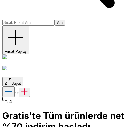
Ara
Fırsat Paylaş
Büyüt
1
°
4
Gratis'te Tüm ürünlerde net
%70 indirim başladı