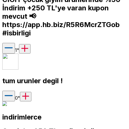
İndirim +250 TL'ye varan kupon
mevcut 📢
https://app.hb.biz/R5R6McrZTGob
#isbirligi
1
°
tum urunler degil !
0
°
indirimlerce