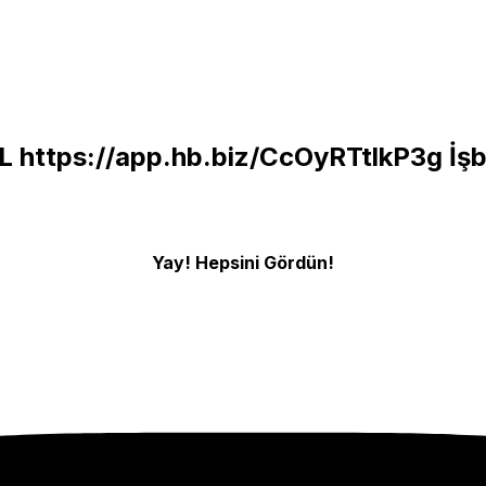
TL
https://app.hb.biz/CcOyRTtlkP3g
İşbi
Yay! Hepsini Gördün!