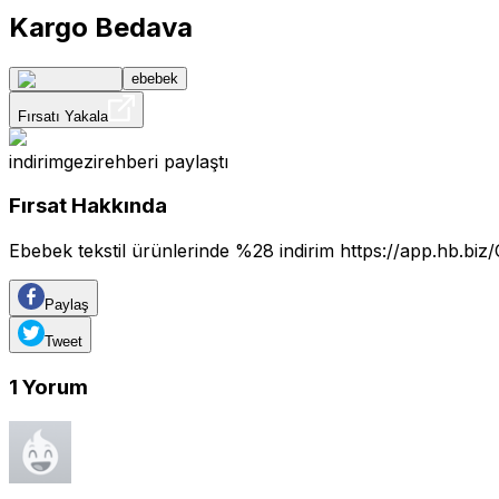
Kargo Bedava
ebebek
Fırsatı Yakala
indirimgezirehberi
paylaştı
Fırsat Hakkında
Ebebek tekstil ürünlerinde %28 indirim
https://app.hb.b
Paylaş
Tweet
1
Yorum