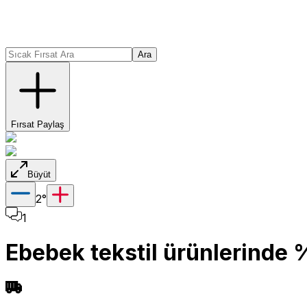
Ara
Fırsat Paylaş
Büyüt
2
°
1
Ebebek tekstil ürünlerinde 