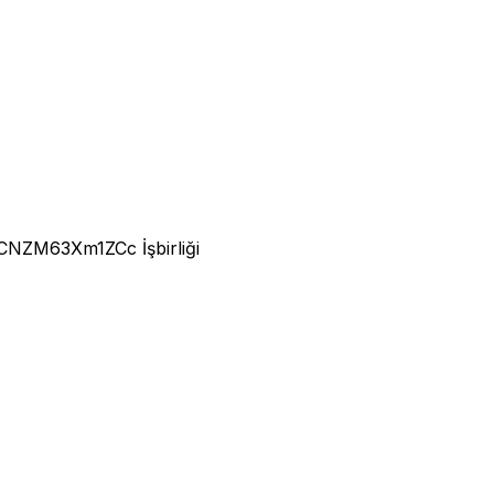
iz/CNZM63Xm1ZCc
İşbirliği