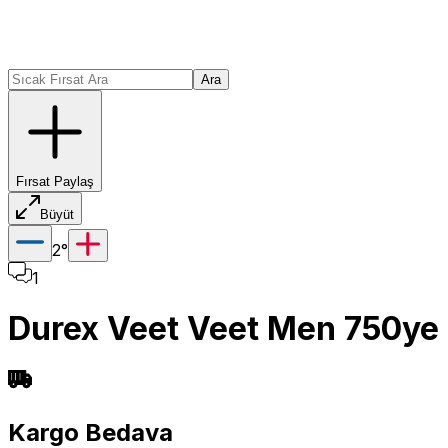
Ara
Fırsat Paylaş
Büyüt
2
°
1
Durex Veet Veet Men 750ye 
Kargo Bedava