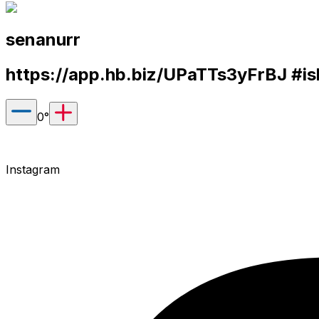
senanurr
https://app.hb.biz/UPaTTs3yFrBJ
#isb
0
°
Instagram